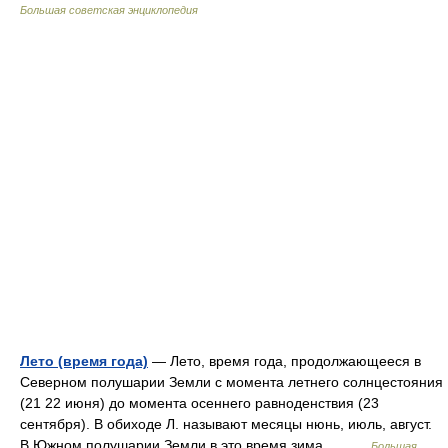
Большая советская энциклопедия
Лето (время года)
— Лето, время года, продолжающееся в
Северном полушарии Земли с момента летнего солнцестояния
(21 22 июня) до момента осеннего равноденствия (23
сентября). В обиходе Л. называют месяцы нюнь, июль, август.
В Южном полушарии Земли в это время зима.… …
Большая