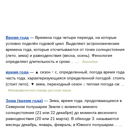
Время года
— Времена года четыре периода, на которые
условно поделён годовой цикл. Выделяют астрономические
времена года, которые отсчитываются от точек солнцестояния
(лето, зима) и равноденствия (весна, осень). Фенология
определяет длительность и сроки… …
Википедия
время года
— ▲ сезон ↑ с, определенный, погода время года
часть года, характеризующаяся определенной погодой. стоять
(стоит лето). ▼ зима, переходный сезон ↓ теплая погода см …
Идеографический словарь русского языка
Зима (время года)
— Зима, время года, продолжающееся в
Северном полушарии Земли с момента зимнего
солнцестояния (21 или 22 декабря) до момента весеннего
равноденствия (20 или 21 марта). В обиходе З. называются
месяцы декабрь, январь, февраль; в Южного полушарии… …